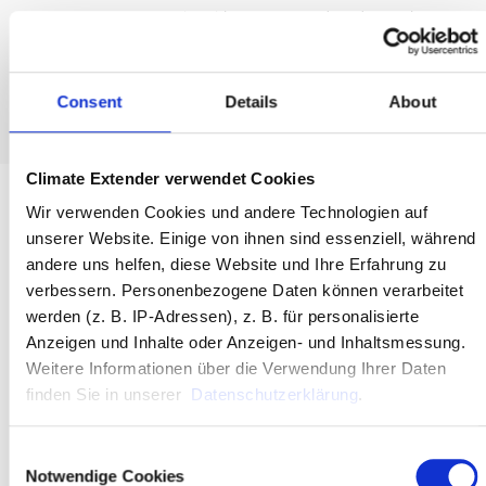
We support companies with Corporate and Product Carbon
Footprints as well as complementary climate contributions.
Consent
Details
About
Climate Extender verwendet Cookies
Wir verwenden Cookies und andere Technologien auf
unserer Website. Einige von ihnen sind essenziell, während
CONTACT
andere uns helfen, diese Website und Ihre Erfahrung zu
verbessern. Personenbezogene Daten können verarbeitet
werden (z. B. IP-Adressen), z. B. für personalisierte
Send us a short outline of your project.
We will be happy to get back to you.
Anzeigen und Inhalte oder Anzeigen- und Inhaltsmessung.
Weitere Informationen über die Verwendung Ihrer Daten
finden Sie in unserer
Datenschutzerklärung
.
E:
Contact
Phone:
+49 5108 8794190
Consent
Notwendige Cookies
Selection