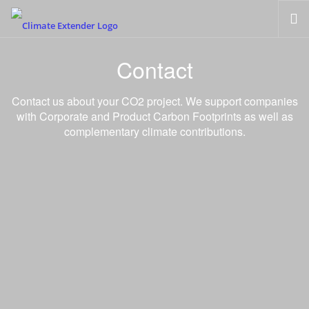
HOME
Contact
CARBON FOOTPRINT CALCULATOR
Contact us about your CO2 project. We support companies
PRODUCT CARBON FOOTPRINT CALCULATOR
with Corporate and Product Carbon Footprints as well as
ABOUT US
complementary climate contributions.
CONTACT
EN