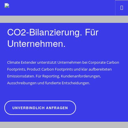
HOME
CO2-Bilanzierung.
Für
CO2 FOOTPRINT RECHNER
Unternehmen.
PRODUCT CARBON FOOTPRINT RECHNER
ÜBER UNS
KONTAKT
Climate Extender unterstützt Unternehmen bei Corporate Carbon
Footprints, Product Carbon Footprints und klar aufbereiteten
DE
Emissionsdaten. Für Reporting, Kundenanforderungen,
Ausschreibungen und fundierte Entscheidungen.
UNVERBINDLICH ANFRAGEN