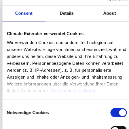
Praxisnahe Erfahrung aus Energie, CO2-Management und
Consent
Details
About
Unternehmensprozessen. Wir verbinden Software, Methodik und Beratung
für klare, nutzbare Ergebnisse.
Climate Extender verwendet Cookies
Wir verwenden Cookies und andere Technologien auf
unserer Website. Einige von ihnen sind essenziell, während
Kontakt
andere uns helfen, diese Website und Ihre Erfahrung zu
verbessern. Personenbezogene Daten können verarbeitet
Sie planen einen Corporate oder Product Carbon Footprint? Sprechen Sie
werden (z. B. IP-Adressen), z. B. für personalisierte
mit uns über Ihr Vorhaben, Ihre Datenlage und den passenden Einstieg.
Anzeigen und Inhalte oder Anzeigen- und Inhaltsmessung.
Weitere Informationen über die Verwendung Ihrer Daten
finden Sie in unserer
Datenschutzerklärung
.
Consent
Notwendige Cookies
Selection