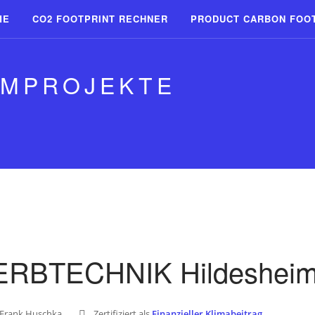
ME
CO2 FOOTPRINT RECHNER
PRODUCT CARBON FOO
RMPROJEKTE
RBTECHNIK Hildeshei
 Frank Huschka
Zertifiziert als
Finanzieller Klimabeitrag