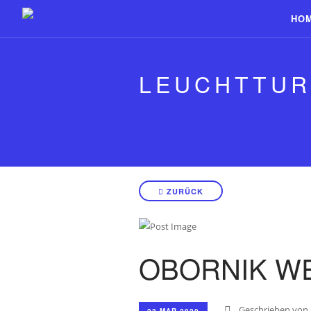
HO
LEUCHTTU
ZURÜCK
OBORNIK WE
Geschrieben von
23 MAR 2020